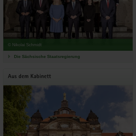
richten – am 19. September 2026 in der Sächsischen
Staatskanzlei.
Zur Anmeldung
© Nikolai Schmidt
Die Sächsische Staatsregierung
Aus dem Kabinett
Staatsregierung beschließt Entwurf
für den Doppelhaushalt 2027/2028
Stellenabbau nimmt Fahrt auf – Steigende