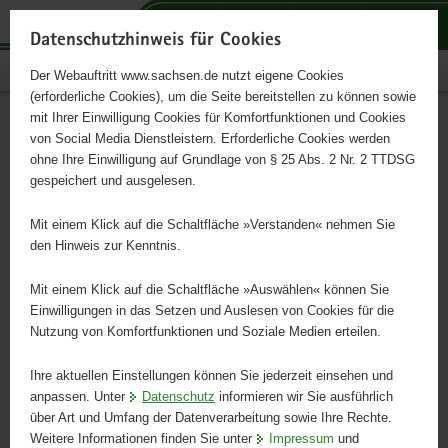
P
P
H
F
o
o
a
o
Datenschutzhinweis für Cookies
r
r
u
o
sachsen.de
Der Webauftritt www.sachsen.de nutzt eigene Cookies
t
t
p
t
(erforderliche Cookies), um die Seite bereitstellen zu können sowie
a
a
t
e
mit Ihrer Einwilligung Cookies für Komfortfunktionen und Cookies
l
l
i
r
Portalthemen
von Social Media Dienstleistern. Erforderliche Cookies werden
ü
t
n
-
ohne Ihre Einwilligung auf Grundlage von § 25 Abs. 2 Nr. 2 TTDSG
Schnelleinstieg
b
h
h
B
gespeichert und ausgelesen.
e
e
a
e
der
r
m
l
r
Mit einem Klick auf die Schaltfläche »Verstanden« nehmen Sie
Portalthemen
g
e
t
e
den Hinweis zur Kenntnis.
r
n
i
Weitere
e
c
Mit einem Klick auf die Schaltfläche »Auswählen« können Sie
Informationen
i
h
Einwilligungen in das Setzen und Auslesen von Cookies für die
zur
Nutzung von Komfortfunktionen und Soziale Medien erteilen.
f
MK DIREKT - offener
© Säc
Dialogreihe
e
Gesprächsabend mit
Zum
Ihre aktuellen Einstellungen können Sie jederzeit einsehen und
n
O
anpassen. Unter
Datenschutz
informieren wir Sie ausführlich
Programm
d
Ministerpräsident Michael
über Art und Umfang der Datenverarbeitung sowie Ihre Rechte.
Zur
e
Kretschmer in Waltersdorf
Weitere Informationen finden Sie unter
Impressum
und
W
Anmeldung
N