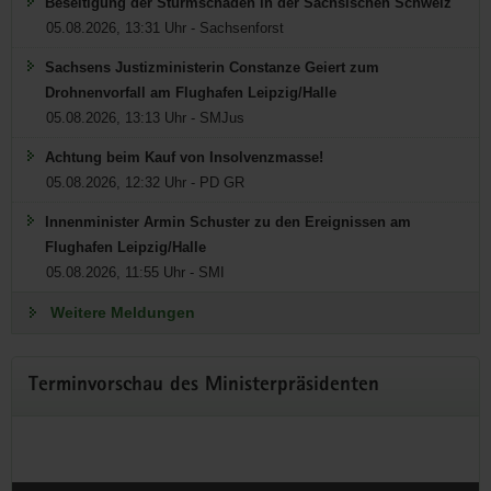
Beseitigung der Sturmschäden in der Sächsischen Schweiz
05.08.2026, 13:31 Uhr - Sachsenforst
Sachsens Justizministerin Constanze Geiert zum
MK DIREKT - offener
Drohnenvorfall am Flughafen Leipzig/Halle
Gesprächsabend mit
05.08.2026, 13:13 Uhr - SMJus
Ministerpräsident Michael
Achtung beim Kauf von Insolvenzmasse!
Kretschmer in Waltersdorf
05.08.2026, 12:32 Uhr - PD GR
Innenminister Armin Schuster zu den Ereignissen am
Mittwoch, 12. August im Naturparkhaus in
Flughafen Leipzig/Halle
Waltersdorf
05.08.2026, 11:55 Uhr - SMI
Ministerpräsident Michael Kretschmer, Landrat Dr. Stephan
Weitere Meldungen
Meyer und Bürgermeister Frank Peuker laden zum offenen
Bürgergespräch nach Waltersdorf ein.
Terminvorschau des Ministerpräsidenten
Weitere Informationen zur Dialogreihe