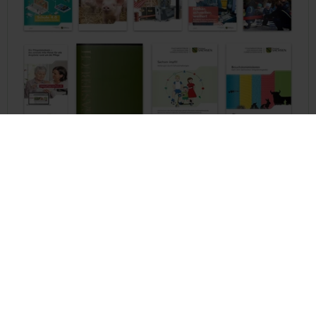
issuu-Kanal des Freistaates Sachsen
Sachsen in Berlin