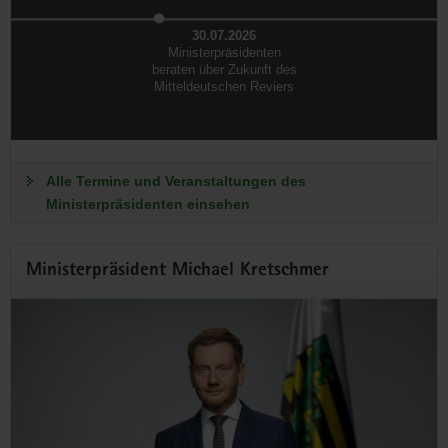
30.07.2026
Ministerpräsidenten
beraten über Zukunft des
Mitteldeutschen Reviers
Alle Termine und Veranstaltungen des
Offenes Regierungsviertel
Ministerpräsidenten einsehen
Wir öffnen unsere Türen
Ministerpräsident Michael Kretschmer
Erleben Sie die Sächsische Staatsregierung einmal ganz
anders: Am 6. September erwarten Sie Führungen,
Informationsangebote und zahlreiche Aktionen für Groß und
Klein.
Zum Programm